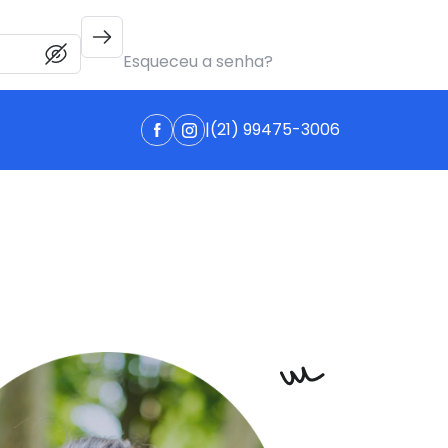
Esqueceu a senha?
|
(21) 99475-3006