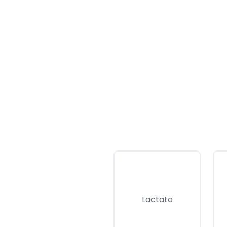
Chamar no Whatsapp
Ligar agora
Lactato