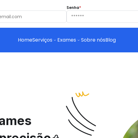
Senha
*
Home
Serviços
Exames
Sobre nós
Blog
ames 
precisão 